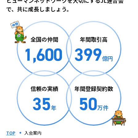
ヒューマンネットワークを大切にするJL連合会
で、共に成長しましょう。
全国の仲間
年間取引高
1,600
399
億円
信頼の実績
年間登録契約数
35
50
年
万件
TOP
入会案内