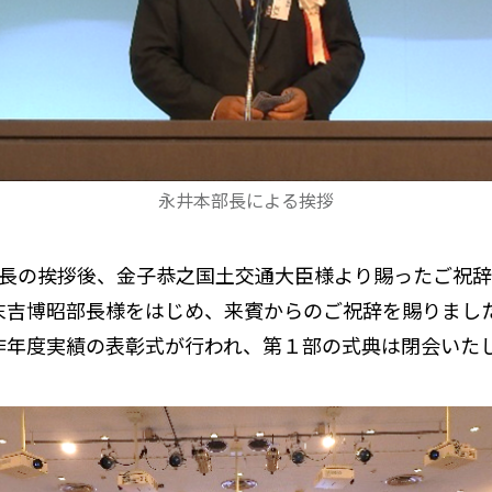
永井本部長による挨拶
長の挨拶後、金子恭之国土交通大臣様より賜ったご祝辞
末吉博昭部長様をはじめ、来賓からのご祝辞を賜りまし
昨年度実績の表彰式が行われ、第１部の式典は閉会いた